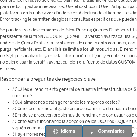
comprender el gasto de crédito, planificar la asignación de presupuesto 
para reducir gastos innecesarios. Use el dashboard User Adoption para
plataforma en la nube y ver dónde se está dedicando el tiempo. Los 
Error tracking le permiten desglosar consultas específicas que pueden 
Se pueden usar dos versiones del Slow Running Queries Dashboard. La 
persistente de la tabla ACCOUNT_USAGE. La versión avanzada usa SQ
análisis de Query Profiler en problemas de rendimiento comunes, como
purga ineficiente, etc. El análisis se limita a los últimos 14 días. El re
de SQL personalizado, ya que la información del Query Profiler se consu
no quiere usar la versión avanzada, cierre la fuente de datos CUSTOM
errores.
Responder a preguntas de negocios clave
¿Cuál es el rendimiento general de nuestra infraestructura de 
consumo?
¿Qué almacenes están generando los mayores costes?
¿Cómo se diferencia el gasto en procesamiento de nuestra base
¿Dónde se producen problemas de rendimiento con usuarios o c
¿Cómo está funcionando la adopción de los usuarios? ¿Quién us
y quién cuenta con ella pero la usa mucho menos de lo esperad
Idioma
Comentarios
¿Hay errores recurrentes que debamos solucionar y optimizar?