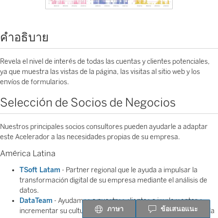
คำอธิบาย
Revela el nivel de interés de todas las cuentas y clientes potenciales,
ya que muestra las vistas de la página, las visitas al sitio web y los
envíos de formularios.
Selección de Socios de Negocios
Nuestros principales socios consultores pueden ayudarle a adaptar
este Acelerador a las necesidades propias de su empresa.
América Latina
TSoft Latam
- Partner regional que le ayuda a impulsar la
transformación digital de su empresa mediante el análisis de
datos.
DataTeam
- Ayudamos a nuestros clientes a implementar o
ภาษา
ข้อเสนอแนะ
incrementar su cultura de análisis y toma de decisiones basada