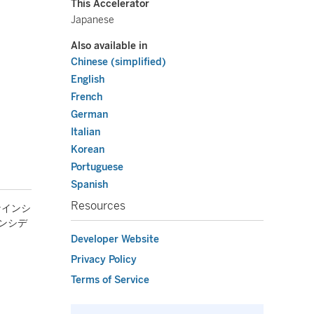
This Accelerator
Japanese
Also available in
Chinese (simplified)
English
French
German
Italian
Korean
Portuguese
Spanish
Resources
なインシ
インシデ
Developer Website
Privacy Policy
Terms of Service