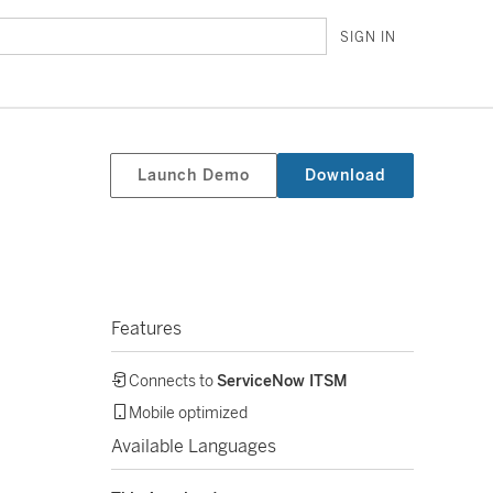
SIGN IN
Launch Demo
Download
Features
Connects to
ServiceNow ITSM
Mobile optimized
Available Languages