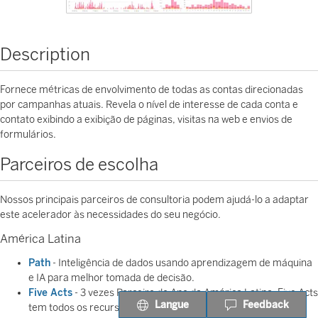
Description
Fornece métricas de envolvimento de todas as contas direcionadas
por campanhas atuais. Revela o nível de interesse de cada conta e
contato exibindo a exibição de páginas, visitas na web e envios de
formulários.
Parceiros de escolha
Nossos principais parceiros de consultoria podem ajudá-lo a adaptar
este acelerador às necessidades do seu negócio.
América Latina
Path
- Inteligência de dados usando aprendizagem de máquina
e IA para melhor tomada de decisão.
Five Acts
- 3 vezes Parceiro do Ano da América Latina, Five Acts
Langue
Feedback
tem todos os recursos para entregar a melhor solução de