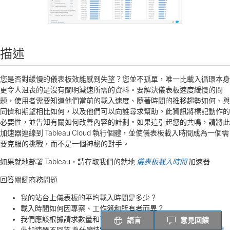
描述
您是否對緩慢的儀表板效能感到失望？您並不孤單，唯一比載入循環本身
更令人沮喪的是沒有闡明減速所需的資料。要解決儀表板速度緩慢的問
題，使用者需要知道他們當前的載入速度、隨著時間的推移趨勢如何、與
同儕和期望相比如何，以及他們可以向誰尋求幫助。此資訊將標記動作的
必要性，並告知有關如何改善內容的計劃。如果這引起您的共鳴，請將此
加速器連線到 Tableau Cloud 執行個體，並使儀表板載入時間成為一個需
要克服的挑戰，而不是一個神秘的對手。
如果就地部署 Tableau，請存取我們的就地
儀表板載入時間
加速器
回答關鍵商務問題
我的站台上儀表板的平均載入時間是多少？
載入時間如何因專案、工作簿和所有者而異？
我們應該根據請求數量和平均載入時間優先改善哪些儀表板？
語言
意見回饋