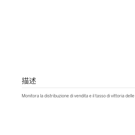
描述
Monitora la distribuzione di vendita e il tasso di vittoria del