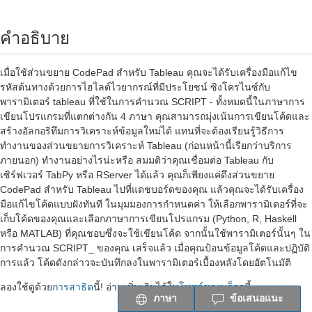
คำอธิบาย
เมื่อใช้ส่วนขยาย CodePad สำหรับ Tableau คุณจะได้รับเครื่องมือแก้ไข
รหัสต้นทางด้วยการไฮไลต์ไวยากรณ์ที่มีประโยชน์ ซิงโครไนซ์กับ
พารามิเตอร์ tableau ที่ใช้ในการคำนวณ SCRIPT - ทั้งหมดนี้ในภาษาการ
เขียนโปรแกรมที่แตกต่างกัน 4 ภาษา คุณสามารถมุ่งเน้นการเขียนโค้ดและ
สร้างอัลกอริทึมการวิเคราะห์ข้อมูลใหม่ได้ แทนที่จะต้องเรียนรู้วิธีการ
ทำงานของส่วนขยายการวิเคราะห์ Tableau (ก่อนหน้านี้เรียกว่าบริการ
ภายนอก) ทำงานอย่างไรน่ะหรือ สมมติว่าคุณเชื่อมต่อ Tableau กับ
เซิร์ฟเวอร์ TabPy หรือ RServer ได้แล้ว คุณก็เพียงแค่ดึงส่วนขยาย
CodePad สำหรับ Tableau ไปที่แดชบอร์ดของคุณ แล้วคุณจะได้รับเครื่อง
มือแก้ไขโค้ดแบบฝังทันที ในมุมมองการกำหนดค่า ให้เลือกพารามิเตอร์ที่จะ
เก็บโค้ดของคุณและเลือกภาษาการเขียนโปรแกรม (Python, R, Haskell
หรือ MATLAB) ที่คุณชอบซึ่งจะใช้เขียนโค้ด จากนั้นใช้พารามิเตอร์นั้นๆ ใน
การคำนวณ SCRIPT_ ของคุณ เสร็จแล้ว เมื่อคุณป้อนข้อมูลโค้ดและปฏิบัติ
การแล้ว โค้ดดังกล่าวจะบันทึกลงในพารามิเตอร์เบื้องหลังโดยอัตโนมัติ
ลองใช้ดูด้วย
การสาธิต
นี้! อ่านเพิ่มเติมได้ใน
โพสต์ของบล็อก
นี้
ภาษา
ข้อเสนอแนะ