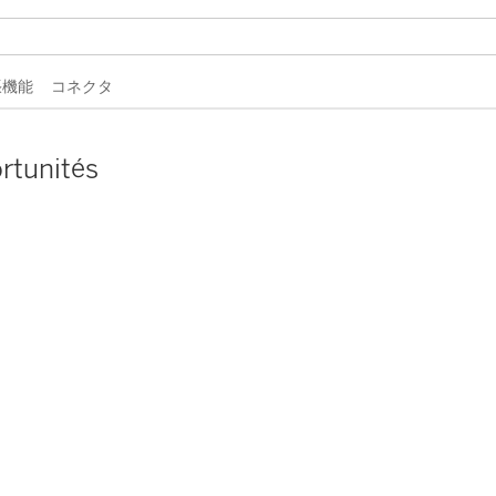
拡張機能
コネクタ
rtunités