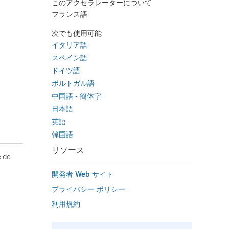
このアクセラレーターについて
フランス語
次でも使用可能
イタリア語
スペイン語
ドイツ語
ポルトガル語
中国語 - 簡体字
日本語
英語
韓国語
リソース
e de
開発者 Web サイト
プライバシー ポリシー
利用規約