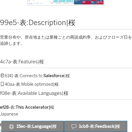
99e5-表:Description|桜
営業分布や、所在地または業種ごとの商談成約率、およびクローズ日を
追跡します。
4c7a-表:Features|桜
6141-表:Connects to
Salesforce
|桜
40aa-表:Mobile optimized|桜
f08e-表:Available Languages|桜
ef28-表:This Accelerator|桜
Japanese
685e-表:Also available in|桜
15ec-表:Language|桜
1cb8-表:Feedback|桜
237c-表:Chinese (simplified)|桜