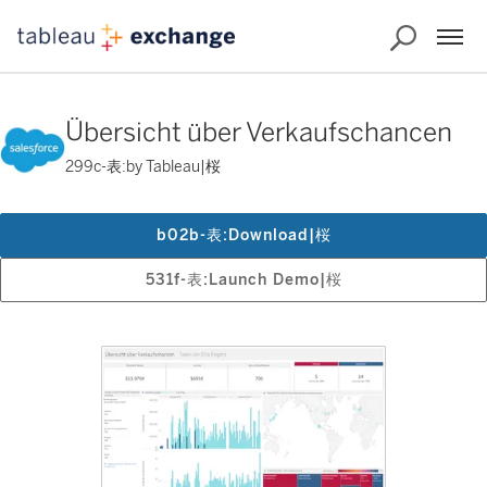
Übersicht über Verkaufschancen
299c-表:by Tableau|桜
b02b-表:Download|桜
531f-表:Launch Demo|桜