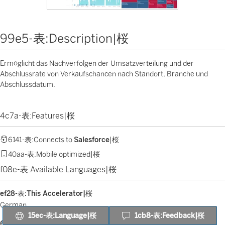
99e5-表:Description|桜
Ermöglicht das Nachverfolgen der Umsatzverteilung und der
Abschlussrate von Verkaufschancen nach Standort, Branche und
Abschlussdatum.
4c7a-表:Features|桜
6141-表:Connects to
Salesforce
|桜
40aa-表:Mobile optimized|桜
f08e-表:Available Languages|桜
ef28-表:This Accelerator|桜
German
15ec-表:Language|桜
1cb8-表:Feedback|桜
685e-表:Also available in|桜