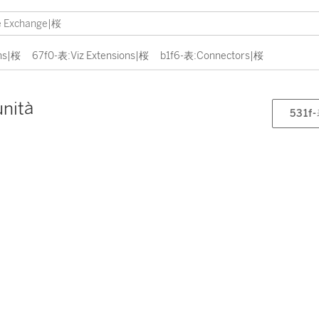
ns|桜
67f0-表:Viz Extensions|桜
b1f6-表:Connectors|桜
unità
531f