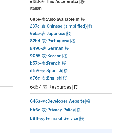
ef28-表:This Accelerator|桜
Italian
685e-表:Also available in|桜
237c-表:Chinese (simplified)|桜
6e55-表:Japanese|桜
82bd-表:Portuguese|桜
8496-表:German|桜
9055-表:Korean|桜
b57b-表:French|桜
d1c9-表:Spanish|桜
d76c-表:English|桜
6d57-表:Resources|桜
646a-表:Developer Website|桜
bb6e-表:Privacy Policy|桜
b8ff-表:Terms of Service|桜