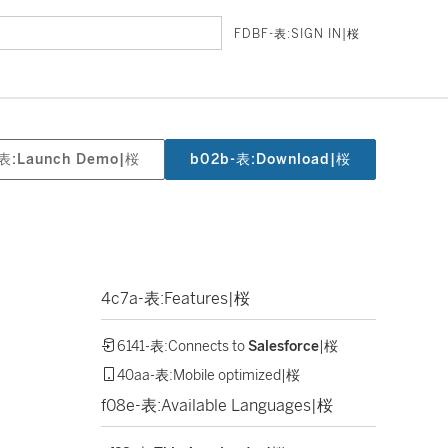
FDBF-表:SIGN IN|桜
-表:Launch Demo|桜
b02b-表:Download|桜
4c7a-表:Features|桜
6141-表:Connects to
Salesforce
|桜
40aa-表:Mobile optimized|桜
f08e-表:Available Languages|桜