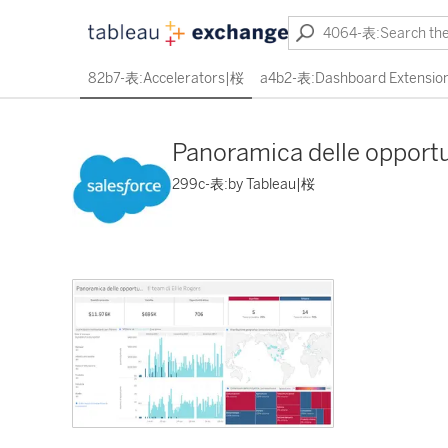
82b7-表:Accelerators|桜
a4b2-表:Dashboard Extensio
Panoramica delle opport
299c-表:by Tableau|桜