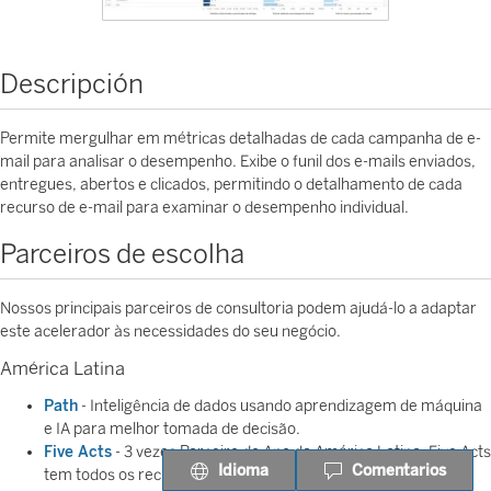
Descripción
Permite mergulhar em métricas detalhadas de cada campanha de e-
mail para analisar o desempenho. Exibe o funil dos e-mails enviados,
entregues, abertos e clicados, permitindo o detalhamento de cada
recurso de e-mail para examinar o desempenho individual.
Parceiros de escolha
Nossos principais parceiros de consultoria podem ajudá-lo a adaptar
este acelerador às necessidades do seu negócio.
América Latina
Path
- Inteligência de dados usando aprendizagem de máquina
e IA para melhor tomada de decisão.
Five Acts
- 3 vezes Parceiro do Ano da América Latina, Five Acts
Idioma
Comentarios
tem todos os recursos para entregar a melhor solução de