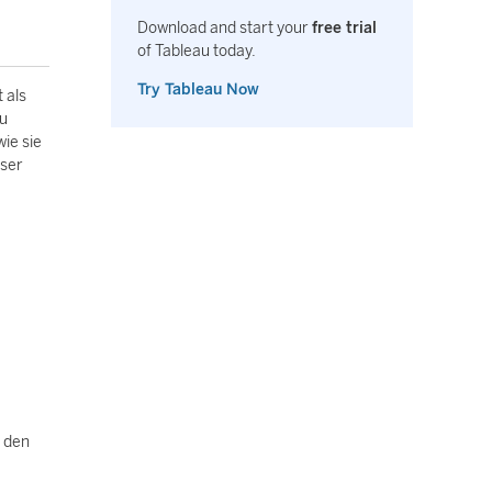
Download and start your
free trial
of Tableau today.
Try Tableau Now
 als
zu
ie sie
eser
 den