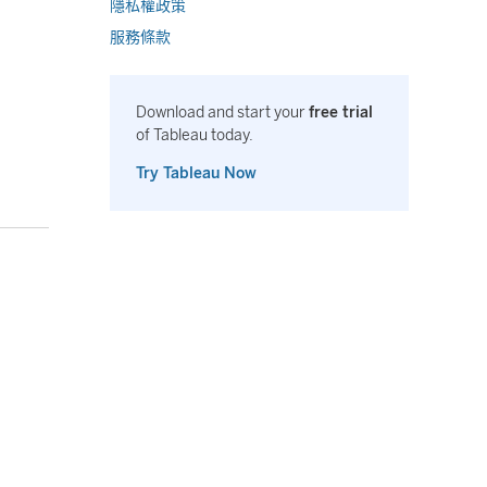
隱私權政策
服務條款
Download and start your
free trial
of Tableau today.
Try Tableau Now