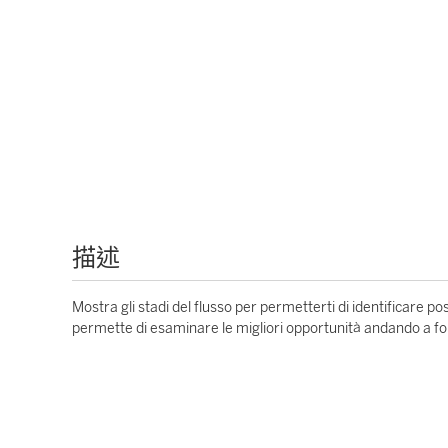
描述
Mostra gli stadi del flusso per permetterti di identificare possib
permette di esaminare le migliori opportunità andando a fon