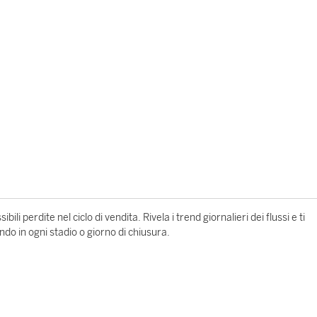
ili perdite nel ciclo di vendita. Rivela i trend giornalieri dei flussi e ti
do in ogni stadio o giorno di chiusura.