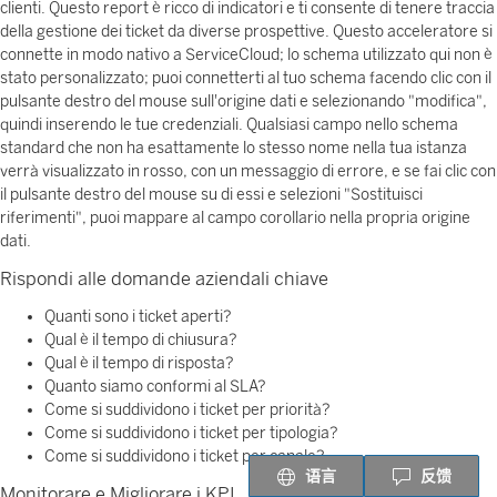
clienti. Questo report è ricco di indicatori e ti consente di tenere traccia
della gestione dei ticket da diverse prospettive. Questo acceleratore si
connette in modo nativo a ServiceCloud; lo schema utilizzato qui non è
stato personalizzato; puoi connetterti al tuo schema facendo clic con il
pulsante destro del mouse sull'origine dati e selezionando "modifica",
quindi inserendo le tue credenziali. Qualsiasi campo nello schema
standard che non ha esattamente lo stesso nome nella tua istanza
verrà visualizzato in rosso, con un messaggio di errore, e se fai clic con
il pulsante destro del mouse su di essi e selezioni "Sostituisci
riferimenti", puoi mappare al campo corollario nella propria origine
dati.
Rispondi alle domande aziendali chiave
Quanti sono i ticket aperti?
Qual è il tempo di chiusura?
Qual è il tempo di risposta?
Quanto siamo conformi al SLA?
Come si suddividono i ticket per priorità?
Come si suddividono i ticket per tipologia?
Come si suddividono i ticket per canale?
语言
反馈
Monitorare e Migliorare i KPI