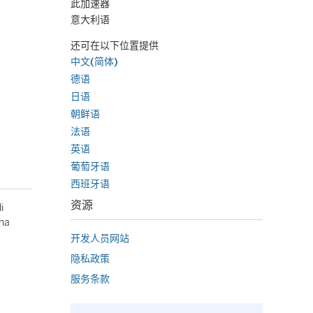
此加速器
意大利语
还可在以下位置提供
中文(简体)
德语
日语
朝鲜语
法语
英语
葡萄牙语
西班牙语
资源
i
ina
开发人员网站
隐私政策
服务条款