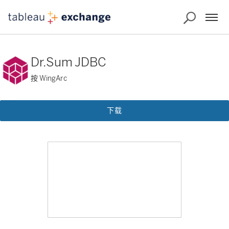
Dr.Sum JDBC
按 WingArc
下载