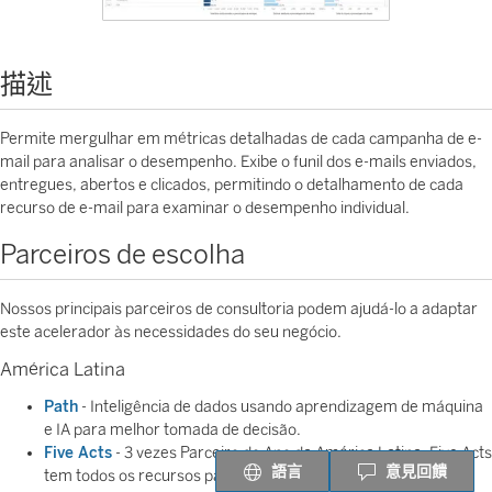
描述
Permite mergulhar em métricas detalhadas de cada campanha de e-
mail para analisar o desempenho. Exibe o funil dos e-mails enviados,
entregues, abertos e clicados, permitindo o detalhamento de cada
recurso de e-mail para examinar o desempenho individual.
Parceiros de escolha
Nossos principais parceiros de consultoria podem ajudá-lo a adaptar
este acelerador às necessidades do seu negócio.
América Latina
Path
- Inteligência de dados usando aprendizagem de máquina
e IA para melhor tomada de decisão.
Five Acts
- 3 vezes Parceiro do Ano da América Latina, Five Acts
語言
意見回饋
tem todos os recursos para entregar a melhor solução de