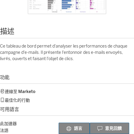
描述
Ce tableau de bord permet d'analyser les performances de chaque
campagne d'e-mails. Il présente l'entonnoir des e-mails envoyés,
livrés, ouverts et faisant l'objet de clics.
功能
連線至
Marketo
最佳化的行動
可用語言
此加速器
語言
意見回饋
法語