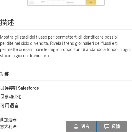
描述
Mostra gli stadi del flusso per permetterti di identificare possibili
perdite nel ciclo di vendita. Rivela i trend giornalieri dei flussi e ti
permette di esaminare le migliori opportunità andando a fondo in ogni
stadio o giorno di chiusura.
功能
连接到
Salesforce
移动优化
可用语言
此加速器
语言
反馈
意大利语