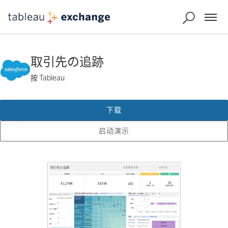
取引先の追跡
按 Tableau
下载
启动演示