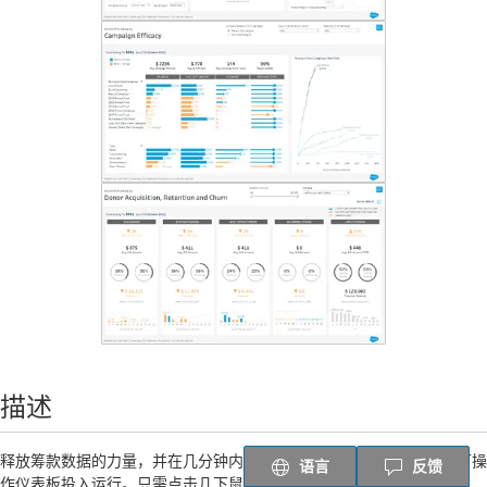
描述
释放筹款数据的力量，并在几分钟内通过有关收入、捐赠者和活动的可操
语言
反馈
作仪表板投入运行。只需点击几下鼠标，您就可以连接到 Nonprofit