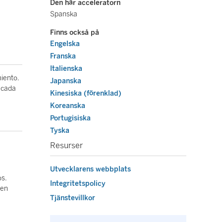
Den här acceleratorn
Spanska
Finns också på
Engelska
Franska
Italienska
miento.
Japanska
 cada
Kinesiska (förenklad)
Koreanska
Portugisiska
Tyska
Resurser
Utvecklarens webbplats
os.
Integritetspolicy
 en
Tjänstevillkor