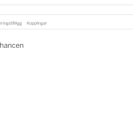
eringstillägg
Kopplingar
chancen