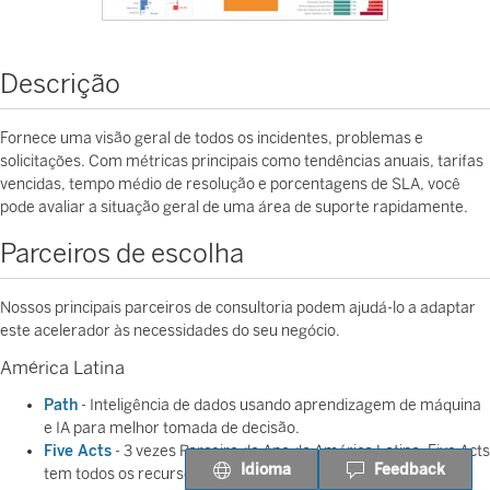
Descrição
Fornece uma visão geral de todos os incidentes, problemas e
solicitações. Com métricas principais como tendências anuais, tarifas
vencidas, tempo médio de resolução e porcentagens de SLA, você
pode avaliar a situação geral de uma área de suporte rapidamente.
Parceiros de escolha
Nossos principais parceiros de consultoria podem ajudá-lo a adaptar
este acelerador às necessidades do seu negócio.
América Latina
Path
- Inteligência de dados usando aprendizagem de máquina
e IA para melhor tomada de decisão.
Five Acts
- 3 vezes Parceiro do Ano da América Latina, Five Acts
Idioma
Feedback
tem todos os recursos para entregar a melhor solução de