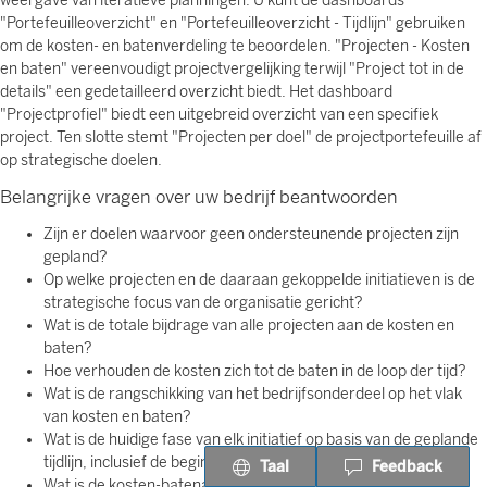
weergave van iteratieve planningen. U kunt de dashboards
"Portefeuilleoverzicht" en "Portefeuilleoverzicht - Tijdlijn" gebruiken
om de kosten- en batenverdeling te beoordelen. "Projecten - Kosten
en baten" vereenvoudigt projectvergelijking terwijl "Project tot in de
details" een gedetailleerd overzicht biedt. Het dashboard
"Projectprofiel" biedt een uitgebreid overzicht van een specifiek
project. Ten slotte stemt "Projecten per doel" de projectportefeuille af
op strategische doelen.
Belangrijke vragen over uw bedrijf beantwoorden
Zijn er doelen waarvoor geen ondersteunende projecten zijn
gepland?
Op welke projecten en de daaraan gekoppelde initiatieven is de
strategische focus van de organisatie gericht?
Wat is de totale bijdrage van alle projecten aan de kosten en
baten?
Hoe verhouden de kosten zich tot de baten in de loop der tijd?
Wat is de rangschikking van het bedrijfsonderdeel op het vlak
van kosten en baten?
Wat is de huidige fase van elk initiatief op basis van de geplande
tijdlijn, inclusief de begin- en voltooiingsdatums?
Taal
Feedback
Wat is de kosten-batenanalyse voor elk project?