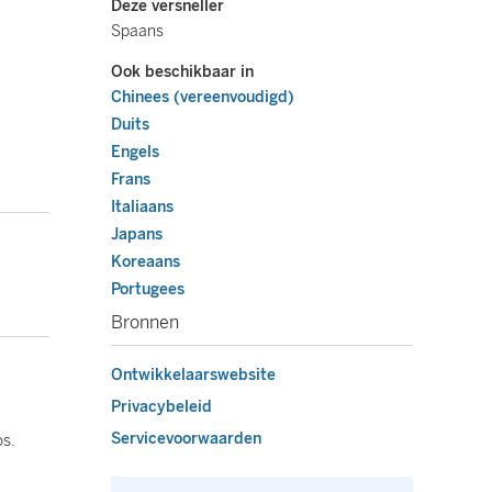
Deze versneller
Spaans
Ook beschikbaar in
Chinees (vereenvoudigd)
Duits
Engels
Frans
Italiaans
Japans
Koreaans
Portugees
Bronnen
Ontwikkelaarswebsite
Privacybeleid
Servicevoorwaarden
os.