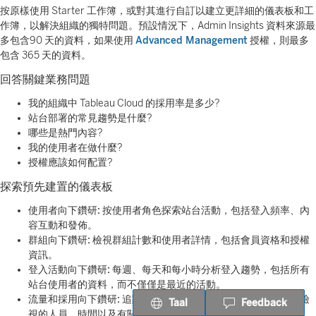
按原樣使用 Starter 工作簿，或對其進行自訂以建立更詳細的儀表板和工
作簿，以解決組織的獨特問題。預設情況下，Admin Insights 資料來源最
多包含90 天的資料，如果使用
Advanced Management
授權，則最多
包含 365 天的資料。
回答關鍵業務問題
我的組織中 Tableau Cloud 的採用率是多少?
站台部署的常見趨勢是什麼?
哪些是熱門內容?
我的使用者在做什麼?
授權應該如何配置?
探索預先建置的儀表板
使用者向下鑽研:
按使用者角色探索站台活動，包括登入頻率、內
容互動和發佈。
群組向下鑽研:
檢視群組計數和使用者詳情，包括會員資格和授權
資訊。
登入活動向下鑽研:
每週、每天和每小時分析登入趨勢，包括所有
站台使用者的資料，而不僅僅是最近的活動。
流量和採用向下鑽研:
追蹤檢視存取和資料來源活動，包括存取檢
Taal
Feedback
視的人員、時間以及有關資料來源連線和工作簿發佈的詳情。