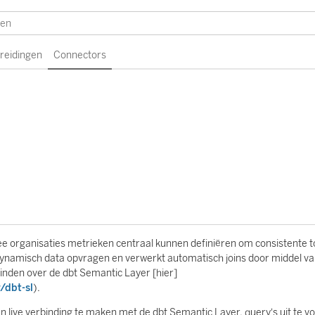
breidingen
Connectors
e organisaties metrieken centraal kunnen definiëren om consistente 
ynamisch data opvragen en verwerkt automatisch joins door middel v
nden over de dbt Semantic Layer [hier]
/dbt-sl
).
 live verbinding te maken met de dbt Semantic Layer, query's uit te v