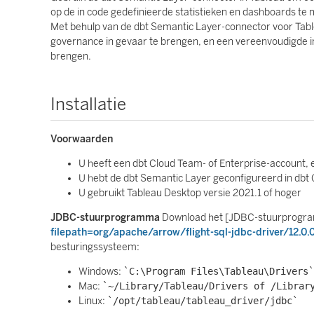
op de in code gedefinieerde statistieken en dashboards te
Met behulp van de dbt Semantic Layer-connector voor Tabl
governance in gevaar te brengen, en een vereenvoudigde in
brengen.
Installatie
Voorwaarden
U heeft een dbt Cloud Team- of Enterprise-account, en
U hebt de dbt Semantic Layer geconfigureerd in dbt
U gebruikt Tableau Desktop versie 2021.1 of hoger
JDBC-stuurprogramma
Download het [JDBC-stuurprogr
filepath=org/apache/arrow/flight-sql-jdbc-driver/12.0.0/
besturingssysteem:
Windows:
`C:\Program Files\Tableau\Drivers`
Mac:
`~/Library/Tableau/Drivers of /Librar
Linux:
`/opt/tableau/tableau_driver/jdbc`