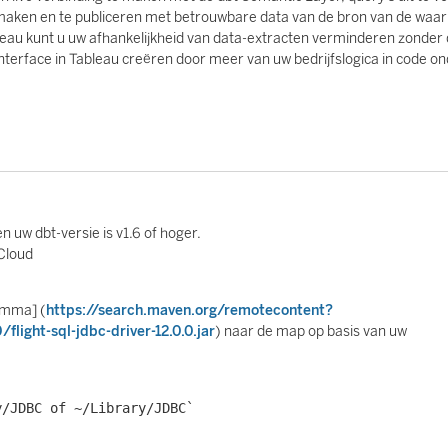
 maken en te publiceren met betrouwbare data van de bron van de waar
eau kunt u uw afhankelijkheid van data-extracten verminderen zonder
terface in Tableau creëren door meer van uw bedrijfslogica in code on
 uw dbt-versie is v1.6 of hoger.
 Cloud
amma] (
https://search.maven.org/remotecontent?
flight-sql-jdbc-driver-12.0.0.jar
) naar de map op basis van uw
y/JDBC of ~/Library/JDBC`