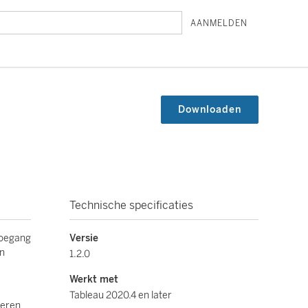
AANMELDEN
Downloaden
Technische specificaties
toegang
Versie
an
1.2.0
Werkt met
Tableau 2020.4 en later
oeren