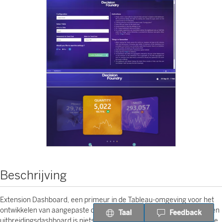
Beschrijving
Extension Dashboard, een primeur in de Tableau-omgeving voor het
ontwikkelen van aangepaste dashboards op Tableau Dashboards. Een
Taal
Feedback
uitbreidingsdashboard is niets anders dan een dashboardsjabloon die