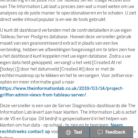
verandering en de juiste ROI. De Tableau Server Usage Accelerator
van The Information Lab laat u precies zien wat u moet weten om uw
analyses op de juiste manier te operationaliseren en te schalen. U ziet
direct welke inhoud populair is en wie de tools gebruikt.
U kunt dit dashboard verbinden met de controletabellen in uw eigen
Tableau Server Postgres database. Hoewel deze versneller gebruik
maakt van een geanonimiseerd extract in plaats van een live
verbinding, hebben we afbeeldingen toegevoegd om te laten zien hoe
u het dashboard kunt koppelen met uw eigen database. Zodra u uw
eigen data hebt gekoppeld, vervangt u het veld [Created At rel
[today()]] door het datumveld [Created At] door er met de
rechtermuisknop op te klikken en het te vervangen. Voor zelfservice-
opties en meer informatie gaat u naar
https://www.theinformationlab.co.uk/2019/03/14/project-
griffon-admin-views-from-tableau-server/
.
Deze versneller is een van de Server Diagnostics-dashboards die The
Information Lab levert aan haar klanten. The Information Lab is actief
in de VS en Europa. Dit bedrijf is gespecialiseerd in het helpen van
klanten om hun data - op schaal - te zien en te begrijpen.
Neem
rechtstreeks contact op
voor meer informatie over hoe ze u kunnen
Taal
Feedback