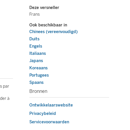
Deze versneller
Frans
Ook beschikbaar in
Chinees (vereenvoudigd)
Duits
Engels
Italiaans
Japans
Koreaans
Portugees
Spaans
es par
Bronnen
éder à
Ontwikkelaarswebsite
Privacybeleid
Servicevoorwaarden