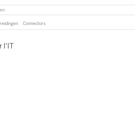
breidingen
Connectors
 l'IT