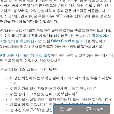
권장 인사이트를 확보해야 합니다. 이 액셀러레이터는 수익 운영 및 고객
성공의 중요 영역에 대한 인사이트와 위험 상태의 ARR, 이탈 위험이 있는
고객 %, 총 ARR 및 수익 손실 대체 비용과 같은 메트릭을 제공합니다. 또
한 시장/세그먼트 뷰, 순 추천 지수('NPS') 계층, 성향/구매 활동 및 갱신
패턴을 자세히 들여다 볼 수 있습니다.
Atrium은 Slack과 쉽게 통합하여 올바른 결정을 빠르고 효과적으로 내릴
수 있도록 지원하기 위해 이 액셀러레이터를 개발했습니다.
동영상에서
작동 방식을 확인하십시오.
또한
Sales Cloud 빠른 시작
을 확인하여
Sales Cloud 및 Analytics로 빠르게 성공하는 방법을 알아보십시오.
Atrium에서 파트너와 직접 교류
하여 수익 운영 및 고객 성공 분석에서 어
떤 도움을 받을 수 있는지 알아보십시오.
주요 비즈니스 질문에 대한 답변
비갱신 위험이 있는 수익은 얼마이고 비즈니스의 몇 %를 차지합니
까?
이전 기간에 갱신 위험은 어떤 추세를 보이고 있습니까?
위험 상태의 고객은 몇 명이고 몇 %입니까?
이 수익을 상실할 경우 이를 대체하는 데 드는 비용은 얼마입니까?
제품 라인 및 고객 세그먼트에서 갱신 위험은 얼마나 됩니까?
언어
피드백
순 추천 지수('NPS')는 갱신 위험과 어떻게 연관됩니까?