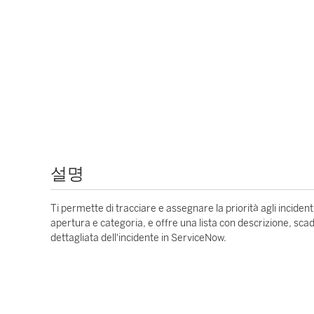
설명
Ti permette di tracciare e assegnare la priorità agli incidenti
apertura e categoria, e offre una lista con descrizione, scad
dettagliata dell'incidente in ServiceNow.