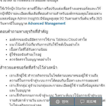
ช่วยให้สามารถตัดสินใจโดยอิงตามข้อมูล
ใช้เวิร์กบุ๊ก Starter ตามที่ให้มา หรือปรับแต่งเพื่อสร้างแดชบอร์ดและเวิร์
กบุ๊กที่มีรายละเอียดเพิ่มเติมที่ตอบคำถามสำหรับองค์กรของคุณโดยเฉพาะ
แหล่งข้อมูล Admin Insights มีข้อมูลสูงสุด 90 วันตามค่าเริ่มต้น หรือ 365
วันหากมีใบอนุญาต
Advanced Management
ตอบคำถามทางธุรกิจที่สำคัญ
องค์กรของฉันมีอัตราการใช้งาน Tableau Cloud เท่าใด
แนวโน้มทั่วไปเกี่ยวกับการปรับใช้ไซต์เป็นอย่างไร
เนื้อหาใดที่ได้รับความนิยม
ผู้ใช้ของฉันทำอะไรอยู่
ควรจัดสรรใบอนุญาตอย่างไร
สำรวจแดชบอร์ดที่สร้างไว้ล่วงหน้า
เจาะลึกผู้ใช้:
สำรวจกิจกรรมในไซต์ตามบทบาทของผู้ใช้ รวมถึง
ความถี่ในการเข้าสู่ระบบ การโต้ตอบกับเนื้อหา และการเผยแพร่
เจาะลึกกลุ่ม:
ดูจำนวนกลุ่มและรายละเอียดผู้ใช้ รวมถึงข้อมูลสมาชิก
และใบอนุญาต
เจาะลึกกิจกรรมการเข้าสู่ระบบ:
วิเคราะห์แนวโน้มการเข้าสู่ระบบ
รายสัปดาห์ รายวัน และรายชั่วโมง รวมถึงข้อมูลจากผู้ใช้ไซต์ทั้งหมด
언어
피드백
ไม่ใช่แค่กิจกรรมล่าสุด