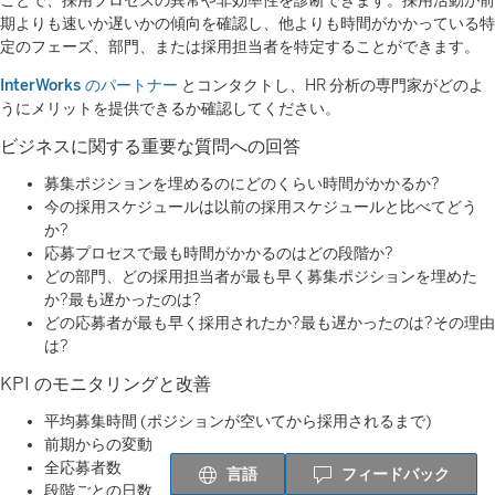
ことで、採用プロセスの異常や非効率性を診断できます。採用活動が前
期よりも速いか遅いかの傾向を確認し、他よりも時間がかかっている特
定のフェーズ、部門、または採用担当者を特定することができます。
InterWorks のパートナー
とコンタクトし、HR 分析の専門家がどのよ
うにメリットを提供できるか確認してください。
ビジネスに関する重要な質問への回答
募集ポジションを埋めるのにどのくらい時間がかかるか?
今の採用スケジュールは以前の採用スケジュールと比べてどう
か?
応募プロセスで最も時間がかかるのはどの段階か?
どの部門、どの採用担当者が最も早く募集ポジションを埋めた
か?最も遅かったのは?
どの応募者が最も早く採用されたか?最も遅かったのは?その理由
は?
KPI のモニタリングと改善
平均募集時間 (ポジションが空いてから採用されるまで)
前期からの変動
全応募者数
言語
フィードバック
段階ごとの日数