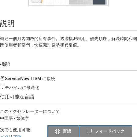
説明
概述一個月內開啟的所有事件。透過指派群組、優先順序，解決時間和關
閉使用者和部門，快速識別趨勢和異常值。
機能
ServiceNow ITSM
に接続
モバイルに最適化
使用可能な言語
このアクセラレーターについて
中国語 - 繁体字
次でも使用可能
言語
フィードバック
イタリア語