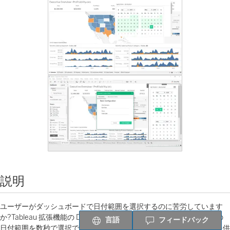
説明
ユーザーがダッシュボードで日付範囲を選択するのに苦労しています
か?Tableau 拡張機能の Date Picker を使用すると、ダッシュボードの
言語
フィードバック
日付範囲を数秒で選択できる直感的な機能を自分のコミュニティに提供