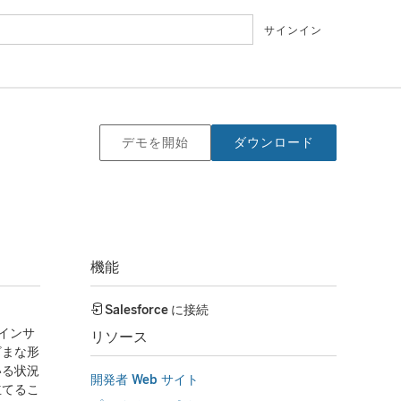
サインイン
デモを開始
ダウンロード
機能
Salesforce
に接続
なインサ
リソース
ざまな形
いる状況
開発者 Web サイト
立てるこ