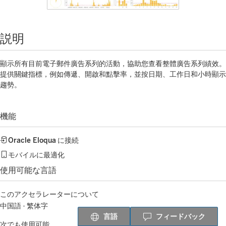
説明
顯示所有目前電子郵件廣告系列的活動，協助您查看整體廣告系列績效。
提供關鍵指標，例如傳遞、開啟和點擊率，並按日期、工作日和小時顯示
趨勢。
機能
Oracle Eloqua
に接続
モバイルに最適化
使用可能な言語
このアクセラレーターについて
中国語 - 繁体字
言語
フィードバック
次でも使用可能