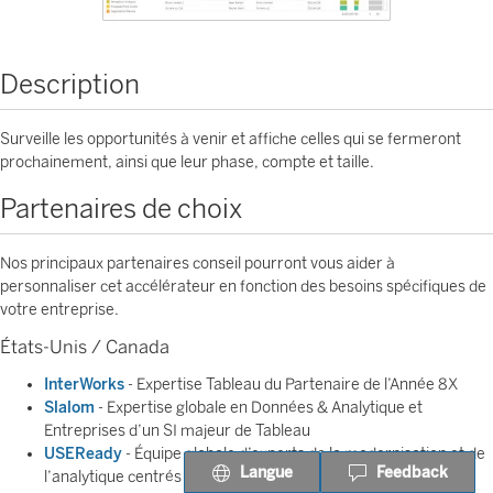
Description
Surveille les opportunités à venir et affiche celles qui se fermeront
prochainement, ainsi que leur phase, compte et taille.
Partenaires de choix
Nos principaux partenaires conseil pourront vous aider à
personnaliser cet accélérateur en fonction des besoins spécifiques de
votre entreprise.
États-Unis / Canada
InterWorks
- Expertise Tableau du Partenaire de l’Année 8X
Slalom
- Expertise globale en Données & Analytique et
Entreprises d’un SI majeur de Tableau
USEReady
- Équipe globale d’experts de la modernisation et de
Langue
Feedback
l’analytique centrés sur les services financiers