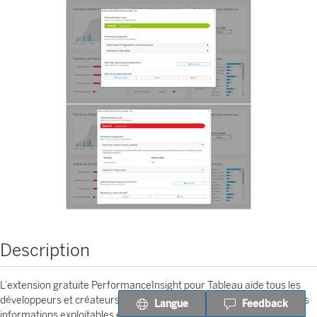
Description
L’extension gratuite PerformanceInsight pour Tableau aide tous les
développeurs et créateurs de tableaux de bord Tableau à obtenir des
Langue
Feedback
informations exploitables et un feedback sur l’optimisation des