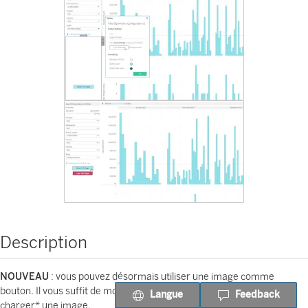
Description
NOUVEAU
: vous pouvez désormais utiliser une image comme
bouton. Il vous suffit de modifier le style de votre bouton et de
Langue
Feedback
charger* une image.