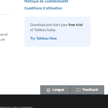
Politique de confidentialité
Conditions d’utilisation
Download and start your
free trial
of Tableau today.
ise et
Try Tableau Now
s et
Langue
Feedback
RENCES DES COOKIES