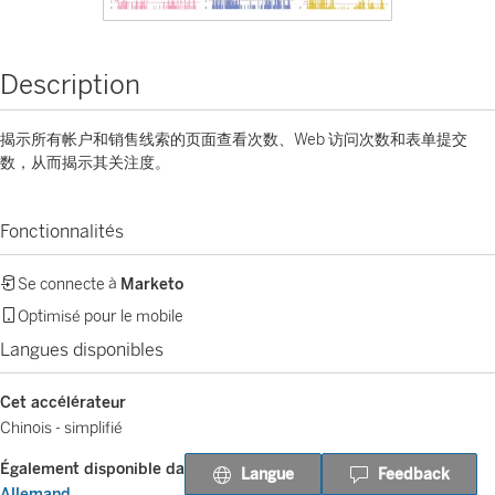
Description
揭示所有帐户和销售线索的页面查看次数、Web 访问次数和表单提交
数，从而揭示其关注度。
Fonctionnalités
Se connecte à
Marketo
Optimisé pour le mobile
Langues disponibles
Cet accélérateur
Chinois - simplifié
Également disponible dans
Langue
Feedback
Allemand