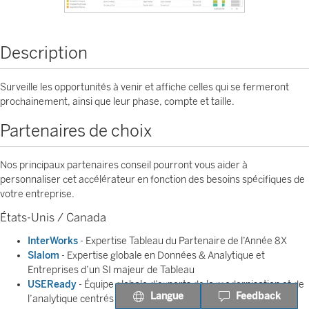
Description
Surveille les opportunités à venir et affiche celles qui se fermeront
prochainement, ainsi que leur phase, compte et taille.
Partenaires de choix
Nos principaux partenaires conseil pourront vous aider à
personnaliser cet accélérateur en fonction des besoins spécifiques de
votre entreprise.
États-Unis / Canada
InterWorks
- Expertise Tableau du Partenaire de l’Année 8X
Slalom
- Expertise globale en Données & Analytique et
Entreprises d’un SI majeur de Tableau
USEReady
- Équipe globale d’experts de la modernisation et de
Langue
Feedback
l’analytique centrés sur les services financiers