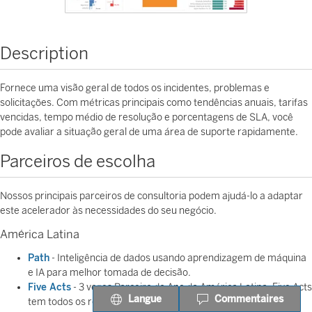
Description
Fornece uma visão geral de todos os incidentes, problemas e
solicitações. Com métricas principais como tendências anuais, tarifas
vencidas, tempo médio de resolução e porcentagens de SLA, você
pode avaliar a situação geral de uma área de suporte rapidamente.
Parceiros de escolha
Nossos principais parceiros de consultoria podem ajudá-lo a adaptar
este acelerador às necessidades do seu negócio.
América Latina
Path
- Inteligência de dados usando aprendizagem de máquina
e IA para melhor tomada de decisão.
Five Acts
- 3 vezes Parceiro do Ano da América Latina, Five Acts
Langue
Commentaires
tem todos os recursos para entregar a melhor solução de