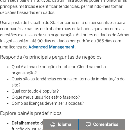
Com seus painéis intuitivos, os administradores podem monitorar as
principais métricas e identificar tendências, permitindo-lhes tomar
decisões baseadas em dados.
Use a pasta de trabalho do Starter como está ou personalize-a para
criar painéis e pastas de trabalho mais detalhados que abordem as
questões exclusivas da sua organização. As fontes de dados de Admin
Insights contêm até 90 dias de dados por padrão ou 365 dias com
uma licença de
Advanced Management
.
Responda às principais perguntas de negócios
Qual é a taxa de adoção do Tableau Cloud na minha
organização?
Quais são as tendências comuns em torno da implantação do
site?
Qual conteúdo é popular?
O que meus usuários estão fazendo?
Como as licenças devem ser alocadas?
Explore painéis predefinidos
Detalhamento do usuário:
explore a atividade do site por
Idioma
Comentarios
função do usuário, incluindo frequência de login, interação de