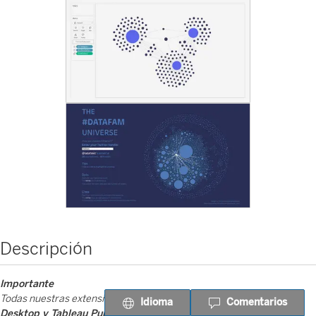
Descripción
Importante
Todas nuestras extensiones son
totalmente gratuitas en Tableau
Idioma
Comentarios
Desktop y Tableau Public
.